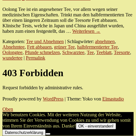
Oolong Tee ist ein angesehener Tee, vor allem wegen seiner
medizinischen Eigenschaften. Trinkt man den halbfermentierten Tee
über einen längeren Zeitraum soll die Teesorte Fett abbauen.
Klinische Tests, welche in Japan und China ausgeführt wurden,
haben zum einen festgestellt, das …
Weiterlesen
→
Kategorien:
Tee und Abnehmen
| Schlagwörter:
abnehmen
,
Abnehmtee
,
Fett abbauen
,
grüner Tee
,
halbfermentierter Tee
,
Oolongtee
,
Pfunde schmelzen
,
Schwarztee
,
Tee
,
Teeblatt
,
Teesorte
,
wundertee
|
Permalink
403 Forbidden
Request forbidden by administrative rules.
Proudly powered by
WordPress
|
Theme: Yoko von
Elmastudio
Oben
Wir benutzen Cookies. Mit der weiteren Nutzung der Website,
stimmen Sie der Verwendung von Cookies zu und wir gehen somit
von Ihrem Einverständnis aus. Danke!
OK - einverstanden!
Datenschutzerklärung