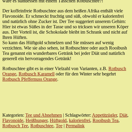
wäre es stattdessen mit einem Tässchen Rotbuschtee?!
Der koffeinfreie Rotbuschtee aus dem heißen Afrika enthält viele
Flavonoide. Er schmeckt fruchtig und süß, obwohl er kalorienfrei
und natürlich ohne Zucker ist. Der Tee suggeriert unserem Gehirn:
Hier ist etwas Süßes in der Tasse und so tricksen wir unseren Köper
aus. Der Vorteil ist, die Schokolade bleibt im Schrank und nicht auf
Ihren Hüften.
So kann das Hüftgold schmelzen und Sie müssen auf wenig
verzichten. Wie sie also sehen, ist Rotbuschtee oder auch ­Rooibush
Tea genannt ein wunderbares Getränk bei jeder Diät und natürlich
generell ein hervorragendes Getränk!
Rotbuschtee gibt es in einer Vielzahl von Varianten, z.B.
Rotbusch
Orange
,
Rotbusch Karamell
oder für den Winter sehr begehrt
Rotbusch Pfeffernuss Orange
.
Kategorien:
Tee und Abnehmen
| Schlagwörter:
Appetitzügler
,
Diät
,
Flavonoide
,
Heißhunger
,
Hüftgold
,
kalorienfrei
,
Rooibush Tea
,
Rotbusch Tee
,
Rotbuschtee
,
Tee
|
Permalink