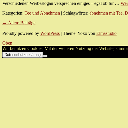
Verschiedenen Werbeslogan versprechen einiges – egal ob für …
Wei
Kategorien:
Tee und Abnehmen
| Schlagwörter:
abnehmen mit Tee
,
D
←
Ältere Beiträge
Proudly powered by
WordPress
|
Theme: Yoko von
Elmastudio
Oben
Wir benutzen Cookies. Mit der weiteren Nutzung der Website, stimm
Datenschutzerklärung