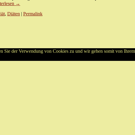
terlesen
→
iät
,
Diäten
|
Permalink
en Sie der Verwendung von Cookies zu und wir gehen somit von Ihrem