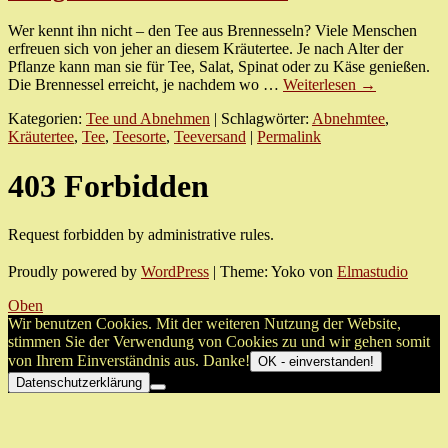
Wer kennt ihn nicht – den Tee aus Brennesseln? Viele Menschen
erfreuen sich von jeher an diesem Kräutertee. Je nach Alter der
Pflanze kann man sie für Tee, Salat, Spinat oder zu Käse genießen.
Die Brennessel erreicht, je nachdem wo …
Weiterlesen
→
Kategorien:
Tee und Abnehmen
| Schlagwörter:
Abnehmtee
,
Kräutertee
,
Tee
,
Teesorte
,
Teeversand
|
Permalink
403 Forbidden
Request forbidden by administrative rules.
Proudly powered by
WordPress
|
Theme: Yoko von
Elmastudio
Oben
Wir benutzen Cookies. Mit der weiteren Nutzung der Website,
stimmen Sie der Verwendung von Cookies zu und wir gehen somit
von Ihrem Einverständnis aus. Danke!
OK - einverstanden!
Datenschutzerklärung