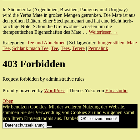
In Südamerika (Argentinien, Brasilien, Paraguay und Uruguay)
wird die Yerba Mate in großen Mengen getrunken. Die Mate ist aus
den grünen Blättern einer Stechpalmenart und hat eine leicht herb-
rauchige Note. Schon die Ureinwohner wussten um die
therapeutischen Eigenschaften des Mate …
Weiterlesen
→
Kategorien:
Tee und Abnehmen
| Schlagwörter:
hunger stillen
,
Mate
Tee
,
Schlank mach Tee
,
Tee
,
Tees
,
Terere
|
Permalink
403 Forbidden
Request forbidden by administrative rules.
Proudly powered by
WordPress
|
Theme: Yoko von
Elmastudio
Oben
Wir benutzen Cookies. Mit der weiteren Nutzung der Website,
stimmen Sie der Verwendung von Cookies zu und wir gehen somit
von Ihrem Einverständnis aus. Danke!
OK - einverstanden!
Datenschutzerklärung