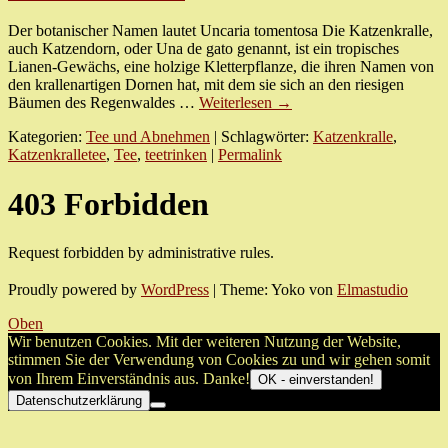
Der botanischer Namen lautet Uncaria tomentosa Die Katzenkralle,
auch Katzendorn, oder Una de gato genannt, ist ein tropisches
Lianen-Gewächs, eine holzige Kletterpflanze, die ihren Namen von
den krallenartigen Dornen hat, mit dem sie sich an den riesigen
Bäumen des Regenwaldes …
Weiterlesen
→
Kategorien:
Tee und Abnehmen
| Schlagwörter:
Katzenkralle
,
Katzenkralletee
,
Tee
,
teetrinken
|
Permalink
403 Forbidden
Request forbidden by administrative rules.
Proudly powered by
WordPress
|
Theme: Yoko von
Elmastudio
Oben
Wir benutzen Cookies. Mit der weiteren Nutzung der Website,
stimmen Sie der Verwendung von Cookies zu und wir gehen somit
von Ihrem Einverständnis aus. Danke!
OK - einverstanden!
Datenschutzerklärung