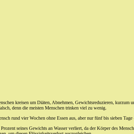
nschen kreisen um Diäten, Abnehmen, Gewichtsreduzieren, kurzum um
alsch, denn die meisten Menschen trinken viel zu wenig.
sch rund vier Wochen ohne Essen aus, aber nur fünf bis sieben Tage 
5 Prozent seines Gewichts an Wasser verliert, da der Körper des Mensc
ssen, um diesen Flüssigkeitsverlust auszugleichen.