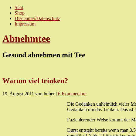
Start
Shop
Disclaimer/Datenschutz
Impressum
Abnehmtee
Gesund abnehmen mit Tee
Warum viel trinken?
19. August 2011
von huber
|
6 Kommentare
Die Gedanken unheimlich vieler Me
Gedanken um das Trinken. Das ist f
Fazienierender Weise kommt der Men
Durst entsteht bereits wenn man 0,
ungefähr 1,5 bis 2 Liter trinken mü