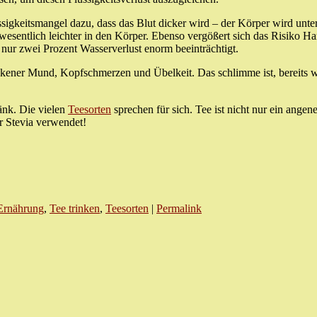
ssigkeitsmangel dazu, dass das Blut dicker wird – der Körper wird unt
wesentlich leichter in den Körper. Ebenso vergößert sich das Risiko H
i nur zwei Prozent Wasserverlust enorm beeinträchtigt.
ckener Mund, Kopfschmerzen und Übelkeit. Das schlimme ist, bereits wen
änk. Die vielen
Teesorten
sprechen für sich. Tee ist nicht nur ein angen
 Stevia verwendet!
Ernährung
,
Tee trinken
,
Teesorten
|
Permalink