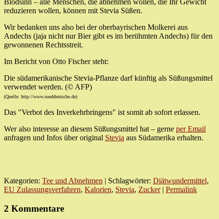
Blödsinn – alle Menschen, die abnehmen wollen, die Ihr Gewicht
reduzieren wollen, können mit Stevia Süßen.
Wir bedanken uns also bei der oberbayrischen Molkerei aus
Andechs (jaja nicht nur Bier gibt es im berühmten Andechs) für den
gewonnenen Rechtsstreit.
Im Bericht von Otto Fischer steht:
Die südamerikanische Stevia-Pflanze darf künftig als Süßungsmittel
verwendet werden. (© AFP)
(Quelle: http://www.sueddeutsche.de)
Das "Verbot des Inverkehrbringens" ist somit ab sofort erlassen.
Wer also interesse an diesem Süßungsmittel hat – gerne
per Email
anfragen und Infos über original
Stevia
aus Südamerika erhalten.
Kategorien:
Tee und Abnehmen
| Schlagwörter:
Diätwundermittel
,
EU Zulassungsverfahren
,
Kalorien
,
Stevia
,
Zucker
|
Permalink
2 Kommentare